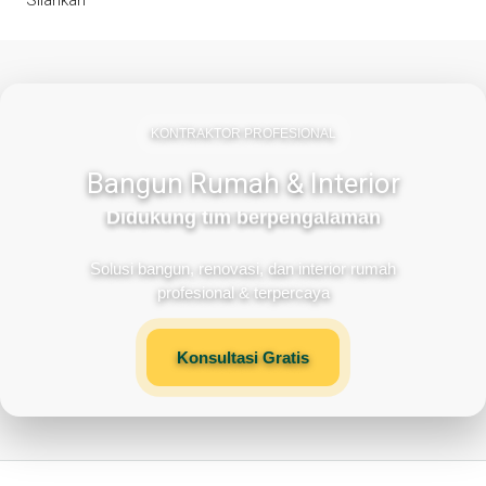
KONTRAKTOR PROFESIONAL
Bangun Rumah & Interior
Didukung tim berpengalaman
Solusi bangun, renovasi, dan interior rumah
profesional & terpercaya
Konsultasi Gratis