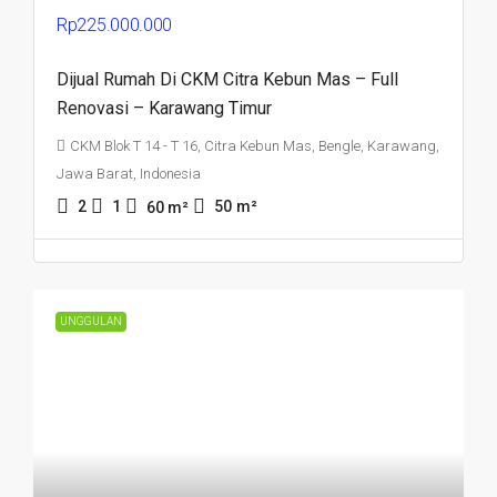
Rp225.000.000
Dijual Rumah Di CKM Citra Kebun Mas – Full
Renovasi – Karawang Timur
CKM Blok T 14 - T 16, Citra Kebun Mas, Bengle, Karawang,
Jawa Barat, Indonesia
2
1
50
m²
60
m²
UNGGULAN