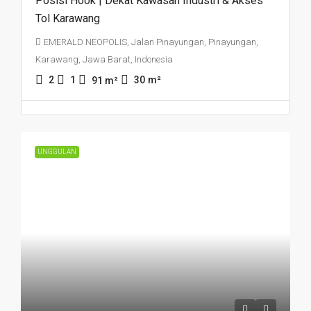
Posisi Hook | Dekat Kawasan Industri & Akses
Tol Karawang
EMERALD NEOPOLIS, Jalan Pinayungan, Pinayungan,
Karawang, Jawa Barat, Indonesia
2
1
30
m²
91
m²
UNGGULAN