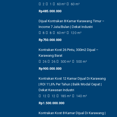
2
1
60
m²
60
m²
Rp485.000.000
Dijual Kontrakan 8 Kamar Karawang Timur –
Income 7 Juta/Bulan | Dekat Industri
8
8
60
m²
120
m²
Rp750.000.000
Kontrakan Kost 26 Pintu, 300m2 Dijual –
Karawang Barat
26
26
300
m²
500
m²
Rp900.000.000
Kontrakan Kost 12 Kamar Dijual Di Karawang
| ROI 11,6% Per Tahun | Balik Modal Cepat |
Dekat Kawasan Industri
12
12
185
m²
140
m²
Rp1.500.000.000
Kontrakan Kost 8 Kamar Dijual Di Karawang |