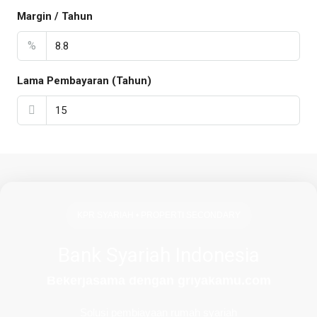
Margin / Tahun
%
Lama Pembayaran (Tahun)
KPR SYARIAH • PROPERTI SECONDARY
Bank Syariah Indonesia
Bekerjasama dengan griyakamu.com
Solusi pembiayaan rumah syariah