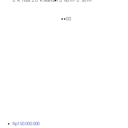
K.Tidur:
2
K.Mandi:
1
60
m²
30
m²
Rp150.000.000