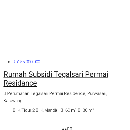
Rp155.000.000
Rumah Subsidi Tegalsari Permai
Residance
Perumahan Tegalsari Permai Residence, Purwasari,
Karawang
K.Tidur:
2
K.Mandi:
1
60
m²
30
m²