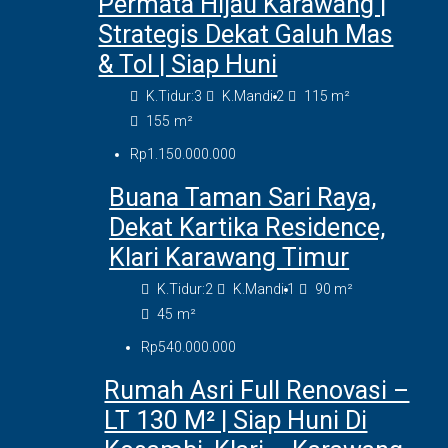
Permata Hijau Karawang |
Strategis Dekat Galuh Mas
& Tol | Siap Huni
K.Tidur:
3
K.Mandi:
2
115
m²
155
m²
Rp1.150.000.000
Buana Taman Sari Raya,
Dekat Kartika Residence,
Klari Karawang Timur
K.Tidur:
2
K.Mandi:
1
90
m²
45
m²
Rp540.000.000
Rumah Asri Full Renovasi –
LT 130 M² | Siap Huni Di