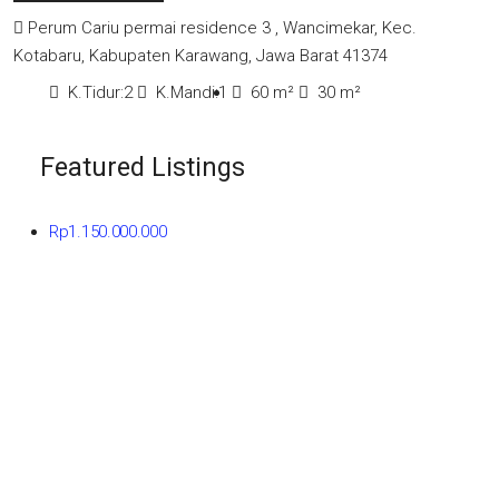
Perum Cariu permai residence 3 , Wancimekar, Kec.
Kotabaru, Kabupaten Karawang, Jawa Barat 41374
K.Tidur:
2
K.Mandi:
1
60
m²
30
m²
Featured Listings
Rp1.150.000.000