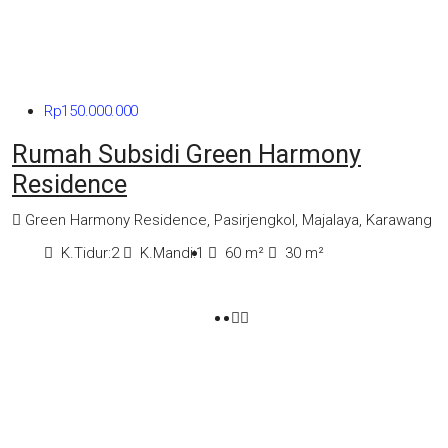
Rp150.000.000
Rumah Subsidi Green Harmony
Residence
Green Harmony Residence, Pasirjengkol, Majalaya, Karawang
K.Tidur:
2
K.Mandi:
1
60
m²
30
m²