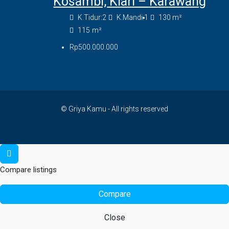
Kosambi, Klari – Karawang
K.Tidur:
2
K.Mandi:
1
130
m²
115
m²
Rp500.000.000
© Griya Kamu - All rights reserved
Compare listings
Compare
Close