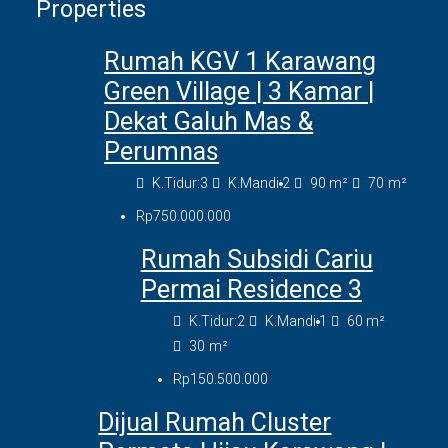
Properties
Rumah KGV 1 Karawang
Green Village | 3 Kamar |
Dekat Galuh Mas &
Perumnas
K.Tidur:
3
K.Mandi:
2
90
m²
70
m²
Rp750.000.000
Rumah Subsidi Cariu
Permai Residence 3
K.Tidur:
2
K.Mandi:
1
60
m²
30
m²
Rp150.500.000
Dijual Rumah Cluster