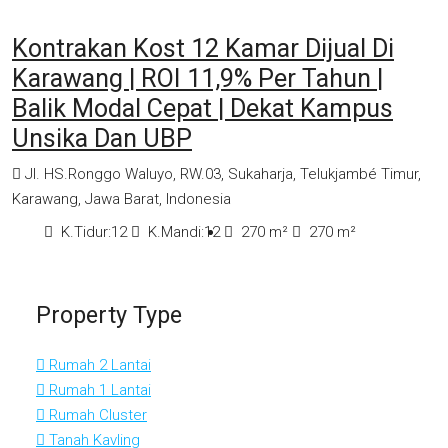
Kontrakan Kost 12 Kamar Dijual Di
Karawang | ROI 11,9% Per Tahun |
Balik Modal Cepat | Dekat Kampus
Unsika Dan UBP
Jl. HS.Ronggo Waluyo, RW.03, Sukaharja, Telukjambé Timur,
Karawang, Jawa Barat, Indonesia
K.Tidur:
12
K.Mandi:
12
270
m²
270
m²
Property Type
Rumah 2 Lantai
Rumah 1 Lantai
Rumah Cluster
Tanah Kavling