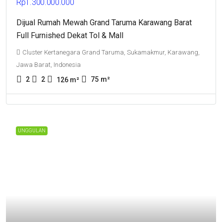
Rp1.300.000.000
Dijual Rumah Mewah Grand Taruma Karawang Barat
Full Furnished Dekat Tol & Mall
Cluster Kertanegara Grand Taruma, Sukamakmur, Karawang,
Jawa Barat, Indonesia
2
2
75
m²
126
m²
UNGGULAN