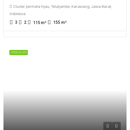
Cluster permata hijau, Telukjambe, Karawang, Jawa Barat,
Indonesia
3
2
155
m²
115
m²
UNGGULAN