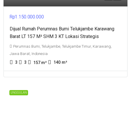
Rp1.150.000.000
Dijual Rumah Perumnas Bumi Telukjambe Karawang
Barat LT 157 M² SHM 3 KT Lokasi Strategis
Perumnas Bumi, Telukjambe, Telukjambe Timur, Karawang,
Jawa Barat, Indonesia
3
3
140
m²
157
m²
UNGGULAN