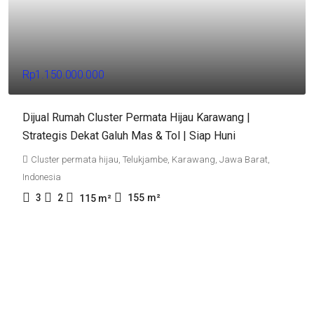
Rp1.150.000.000
Dijual Rumah Cluster Permata Hijau Karawang |
Strategis Dekat Galuh Mas & Tol | Siap Huni
Cluster permata hijau, Telukjambe, Karawang, Jawa Barat,
Indonesia
3
2
155
m²
115
m²