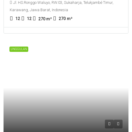
Jl. HS.Ronggo Waluyo, RW.03, Sukaharja, Telukjambé Timur,
Karawang, Jawa Barat, Indonesia
12
12
270
m²
270
m²
UNGGULAN