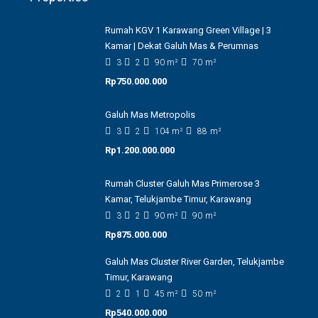
Rumah KGV 1 Karawang Green Village | 3
Kamar | Dekat Galuh Mas & Perumnas
3
2
90
m²
70
m²
Rp750.000.000
Galuh Mas Metropolis
3
2
104
m²
88
m²
Rp1.200.000.000
Rumah Cluster Galuh Mas Primerose 3
Kamar, Telukjambe Timur, Karawang
3
2
90
m²
90
m²
Rp875.000.000
Galuh Mas Cluster River Garden, Telukjambe
Timur, Karawang
2
1
45
m²
50
m²
Rp540.000.000