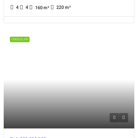
4
4
220
m²
160
m²
UNGGULAN