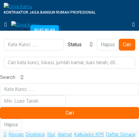
KONTRAKTOR JASA BANGUN RUMAH PROFESIONAL
BUAT IKLAN
Status
Hapus
Cari
Search
Cari
Hapus
Rincian
Deskripsi
fitur
Alamat
Kalkulator KPR
Daftar Serupa