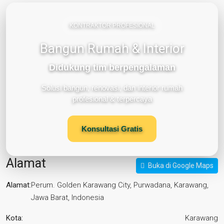
KONTRAKTOR PROFESIONAL
Bangun Rumah & Interior
Didukung tim berpengalaman
Solusi bangun, renovasi, dan interior rumah
profesional & terpercaya
Konsultasi Gratis
Alamat
Buka di Google Maps
Alamat:
Perum. Golden Karawang City, Purwadana, Karawang,
Jawa Barat, Indonesia
Kota:
Karawang