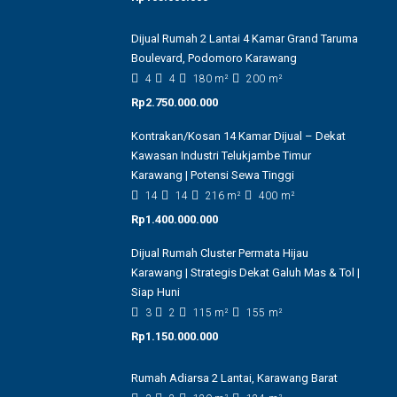
Dijual Rumah 2 Lantai 4 Kamar Grand Taruma
Boulevard, Podomoro Karawang
4
4
180
m²
200
m²
Rp2.750.000.000
Kontrakan/Kosan 14 Kamar Dijual – Dekat
Kawasan Industri Telukjambe Timur
Karawang | Potensi Sewa Tinggi
14
14
216
m²
400
m²
Rp1.400.000.000
Dijual Rumah Cluster Permata Hijau
Karawang | Strategis Dekat Galuh Mas & Tol |
Siap Huni
3
2
115
m²
155
m²
Rp1.150.000.000
Rumah Adiarsa 2 Lantai, Karawang Barat