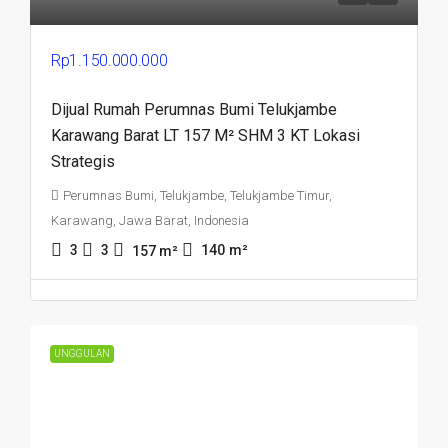
Rp1.150.000.000
Dijual Rumah Perumnas Bumi Telukjambe
Karawang Barat LT 157 M² SHM 3 KT Lokasi
Strategis
Perumnas Bumi, Telukjambe, Telukjambe Timur,
Karawang, Jawa Barat, Indonesia
3
3
140
m²
157
m²
UNGGULAN