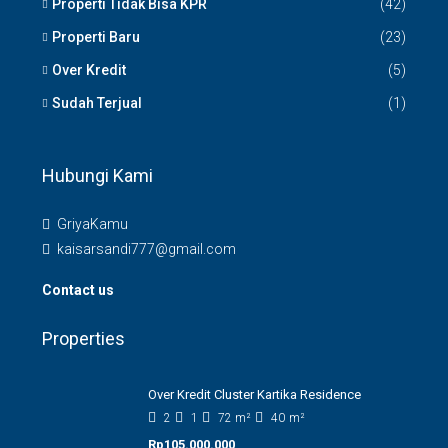
Properti Tidak Bisa KPR
(42)
Properti Baru
(23)
Over Kredit
(5)
Sudah Terjual
(1)
Hubungi Kami
GriyaKamu
kaisarsandi777@gmail.com
Contact us
Properties
Over Kredit Cluster Kartika Residence
2
1
72
m²
40
m²
Rp105.000.000