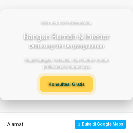
KONTRAKTOR PROFESIONAL
Bangun Rumah & Interior
Didukung tim berpengalaman
Solusi bangun, renovasi, dan interior rumah
profesional & terpercaya
Konsultasi Gratis
Alamat
Buka di Google Maps