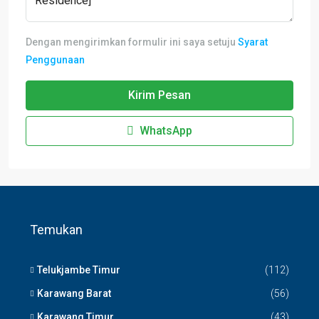
Dengan mengirimkan formulir ini saya setuju
Syarat
Penggunaan
Kirim Pesan
WhatsApp
Temukan
Telukjambe Timur
(112)
Karawang Barat
(56)
Karawang Timur
(43)