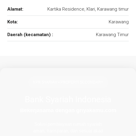
Alamat:
Kartika Residence, Klari, Karawang timur
Kota:
Karawang
Daerah (kecamatan) :
Karawang Timur
KPR SYARIAH • PROPERTI SECONDARY
Bank Syariah Indonesia
Bekerjasama dengan griyakamu.com
Solusi pembiayaan rumah syariah
aman, transparan, dan sesuai akad