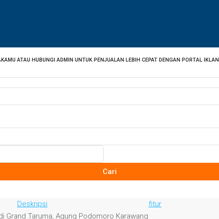
AKAMU ATAU HUBUNGI ADMIN UNTUK PENJUALAN LEBIH CEPAT DENGAN PORTAL IKLA
Cari
Deskripsi
fitur
h di Grand Taruma, Agung Podomoro Karawang