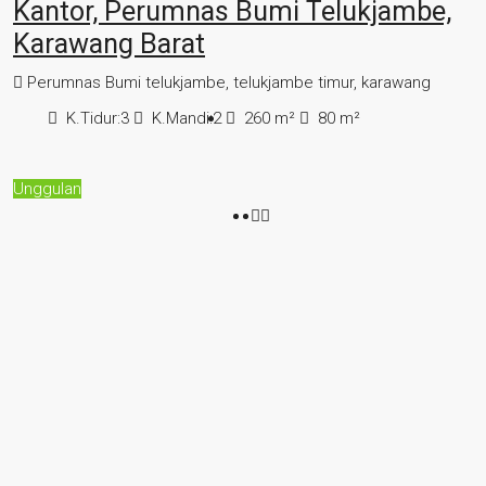
Kantor, Perumnas Bumi Telukjambe,
Karawang Barat
Perumnas Bumi telukjambe, telukjambe timur, karawang
K.Tidur:
3
K.Mandi:
2
260
m²
80
m²
Unggulan