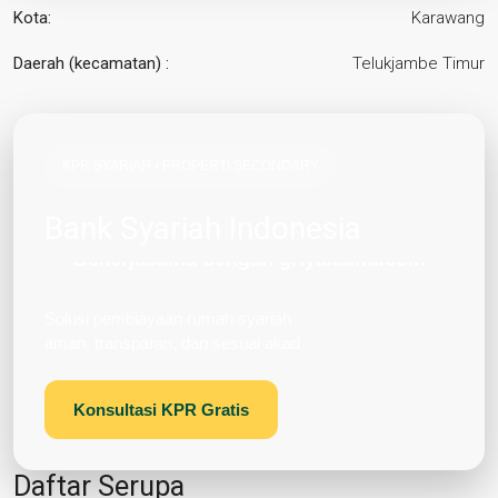
Kota:
Karawang
Daerah (kecamatan) :
Telukjambe Timur
KPR SYARIAH • PROPERTI SECONDARY
Bank Syariah Indonesia
Bekerjasama dengan griyakamu.com
Cicilan tetap tanpa riba
Solusi pembiayaan rumah syariah
aman, transparan, dan sesuai akad
Konsultasi KPR Gratis
Daftar Serupa