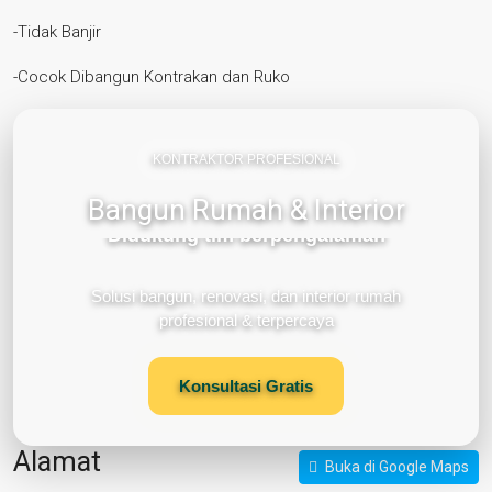
-Tidak Banjir
-Cocok Dibangun Kontrakan dan Ruko
KONTRAKTOR PROFESIONAL
Bangun Rumah & Interior
Didukung tim berpengalaman
Desain modern & fungsional
Solusi bangun, renovasi, dan interior rumah
profesional & terpercaya
Konsultasi Gratis
Alamat
Buka di Google Maps