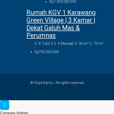
Rp1.350.000.000
Rumah KGV 1 Karawang
Green Village | 3 Kamar |
Dekat Galuh Mas &
Perumnas
K.Tidur:
3
K.Mandi:
2
90
m²
70
m²
Rp750.000.000
© Griya Kamu - All rights reserved
Compare listings