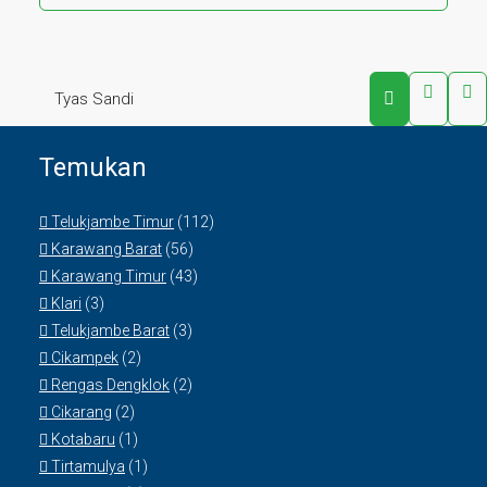
Tyas Sandi
Temukan
Telukjambe Timur
(112)
Karawang Barat
(56)
Karawang Timur
(43)
Klari
(3)
Telukjambe Barat
(3)
Cikampek
(2)
Rengas Dengklok
(2)
Cikarang
(2)
Kotabaru
(1)
Tirtamulya
(1)