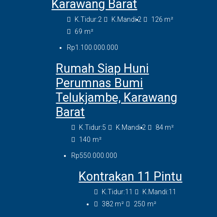
Karawang Barat
K.Tidur:
2
K.Mandi:
2
126
m²
69
m²
Rp1.100.000.000
Rumah Siap Huni
Perumnas Bumi
Telukjambe, Karawang
Barat
K.Tidur:
5
K.Mandi:
2
84
m²
140
m²
Rp550.000.000
Kontrakan 11 Pintu
K.Tidur:
11
K.Mandi:
11
382
m²
250
m²