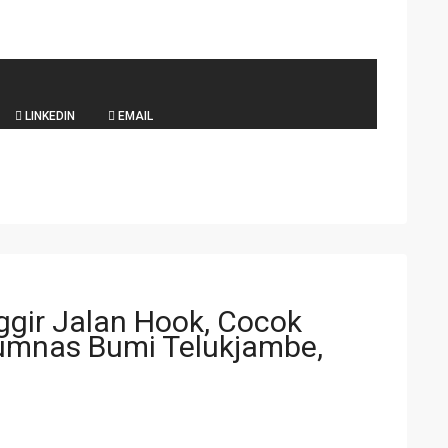
LINKEDIN
EMAIL
ggir Jalan Hook, Cocok
rumnas Bumi Telukjambe,