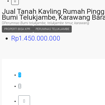
Jual Tanah Kavling Rumah Pingg
Bumi Telukjambe, Karawang Bar
Perumnas Bumi telukjambe, telukjambe timur, karawang
PROPERTI BISA KPR
PERUMNAS TELUKJAMBE
Rp1.450.000.000