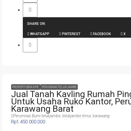
SHARE ON:
WHATSAPP
PINTEREST
FACEBOOK
X
PROPERTI BISA KPR
PERUMNAS TELUKJAMBE
Jual Tanah Kavling Rumah Pin
Untuk Usaha Ruko Kantor, Pe
Karawang Barat
Perumnas Bumi telukjambe, telukjambe timur, karawang
Rp1.450.000.000