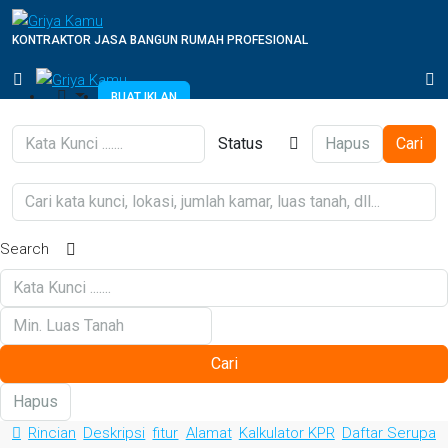
KONTRAKTOR JASA BANGUN RUMAH PROFESIONAL
BUAT IKLAN
Status
Hapus
Cari
Search
Cari
Hapus
Rincian
Deskripsi
fitur
Alamat
Kalkulator KPR
Daftar Serupa