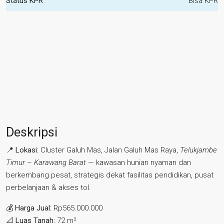
Status KPR
Bisa KPR
Deskripsi
📍
Lokasi:
Cluster Galuh Mas, Jalan Galuh Mas Raya,
Telukjambe
Timur – Karawang Barat
— kawasan hunian nyaman dan
berkembang pesat, strategis dekat fasilitas pendidikan, pusat
perbelanjaan & akses tol.
💰
Harga Jual:
Rp565.000.000
📐
Luas Tanah:
72 m²