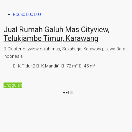
Rp630.000.000
Jual Rumah Galuh Mas Cityview,
Telukjambe Timur, Karawang
Cluster cityview galuh mas, Sukaharja, Karawang, Jawa Barat,
Indonesia
K.Tidur:
2
K.Mandi:
1
72
m²
45
m²
Unggulan