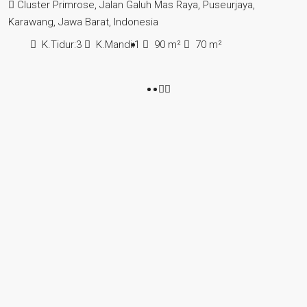
Cluster Primrose, Jalan Galuh Mas Raya, Puseurjaya,
Karawang, Jawa Barat, Indonesia
K.Tidur:
3
K.Mandi:
1
90
m²
70
m²