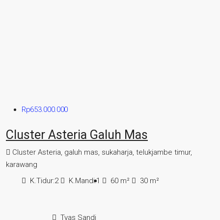
Rp653.000.000
Cluster Asteria Galuh Mas
Cluster Asteria, galuh mas, sukaharja, telukjambe timur,
karawang
K.Tidur:
2
K.Mandi:
1
60
m²
30
m²
Tyas Sandi