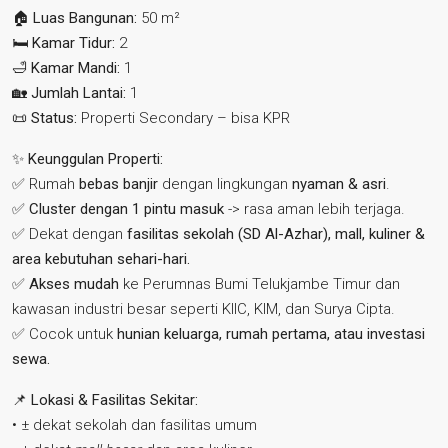
🏠
Luas Bangunan:
50 m²
🛏️
Kamar Tidur:
2
🛁
Kamar Mandi:
1
🏡
Jumlah Lantai:
1
📜
Status:
Properti Secondary – bisa KPR
✨
Keunggulan Properti:
✅ Rumah
bebas banjir
dengan lingkungan
nyaman & asri
.
✅
Cluster dengan 1 pintu masuk
-> rasa aman lebih terjaga.
✅ Dekat dengan
fasilitas sekolah (SD Al-Azhar), mall, kuliner &
area kebutuhan sehari-hari.
✅
Akses mudah
ke Perumnas Bumi Telukjambe Timur dan
kawasan industri besar seperti KIIC, KIM, dan Surya Cipta.
✅ Cocok untuk
hunian keluarga, rumah pertama, atau investasi
sewa.
📌
Lokasi & Fasilitas Sekitar:
• ± dekat sekolah dan fasilitas umum