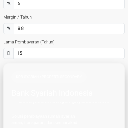
%
Margin / Tahun
%
Lama Pembayaran (Tahun)
KPR SYARIAH • PROPERTI SECONDARY
Bank Syariah Indonesia
Bekerjasama dengan griyakamu.com
Cicilan tetap tanpa riba
Solusi pembiayaan rumah syariah
aman, transparan, dan sesuai akad