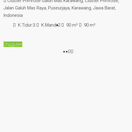
Cluster Primrose Galuh Mas Karawang, Cluster Primrose,
Jalan Galuh Mas Raya, Puseurjaya, Karawang, Jawa Barat,
Indonesia
K.Tidur:
3
K.Mandi:
2
90
m²
90
m²
Unggulan