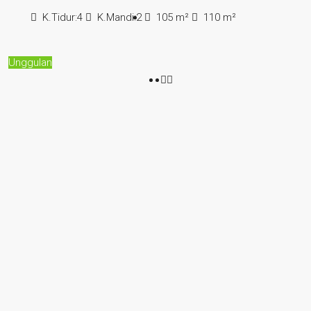
K.Tidur:
4
K.Mandi:
2
105
m²
110
m²
Unggulan