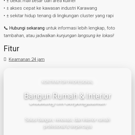
• ± dekat
mall besar
dan area kuliner
• ± akses cepat ke kawasan industri Karawang
• ± sekitar hidup tenang di lingkungan cluster yang rapi
📞
Hubungi sekarang
untuk informasi lebih lengkap, foto
tambahan, atau jadwalkan
kunjungan langsung ke lokasi!
Fitur
Keamanan 24 jam
KONTRAKTOR PROFESIONAL
Bangun Rumah & Interior
Didukung tim berpengalaman
Desain modern & fungsional
Solusi bangun, renovasi, dan interior rumah
profesional & terpercaya