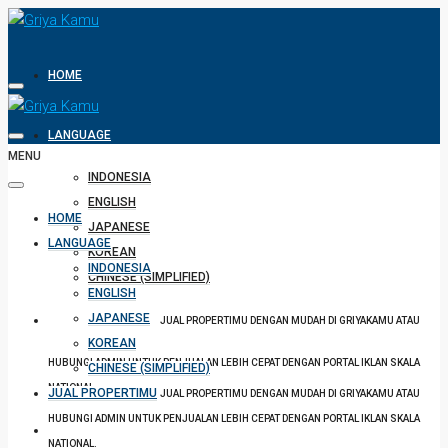
HOME
LANGUAGE
MENU
INDONESIA
ENGLISH
HOME
JAPANESE
LANGUAGE
KOREAN
INDONESIA
CHINESE (SIMPLIFIED)
ENGLISH
JAPANESE
JUAL PROPERTIMU
JUAL PROPERTIMU DENGAN MUDAH DI GRIYAKAMU ATAU
KOREAN
HUBUNGI ADMIN UNTUK PENJUALAN LEBIH CEPAT DENGAN PORTAL IKLAN SKALA
CHINESE (SIMPLIFIED)
NATIONAL.
JUAL PROPERTIMU
JUAL PROPERTIMU DENGAN MUDAH DI GRIYAKAMU ATAU
HUBUNGI ADMIN UNTUK PENJUALAN LEBIH CEPAT DENGAN PORTAL IKLAN SKALA
BUAT IKLAN
NATIONAL.