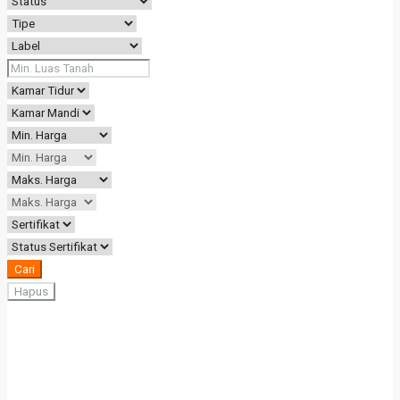
Cari
Hapus