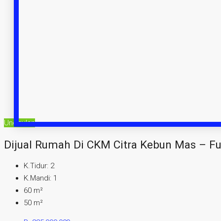
Unggulan
Dijual Rumah Di CKM Citra Kebun Mas – Fu
K.Tidur:
2
K.Mandi:
1
60
m²
50
m²