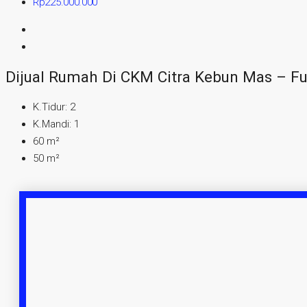
Rp225.000.000
Dijual Rumah Di CKM Citra Kebun Mas – Fu
K.Tidur:
2
K.Mandi:
1
60
m²
50
m²