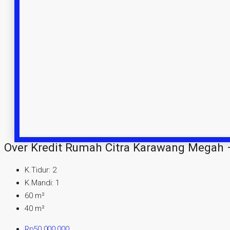
Over Kredit Rumah Citra Karawang Megah
K.Tidur:
2
K.Mandi:
1
60
m²
40
m²
Rp50.000.000